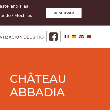
castellano a las
RESERVAR
dando / Mochilas
ATIZACIÓN DEL SITIO
CHÂTEAU
ABBADIA