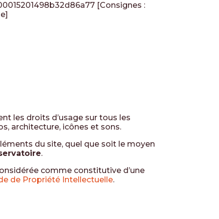
000015201498b32d86a77
[Consignes :
ne]
ent les droits d’usage sur tous les
s, architecture, icônes et sons.
éléments du site, quel que soit le moyen
servatoire
.
 considérée comme constitutive d’une
de de Propriété Intellectuelle
.