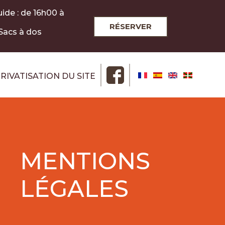
uide : de 16h00 à
RÉSERVER
 Sacs à dos
RIVATISATION DU SITE
MENTIONS
LÉGALES