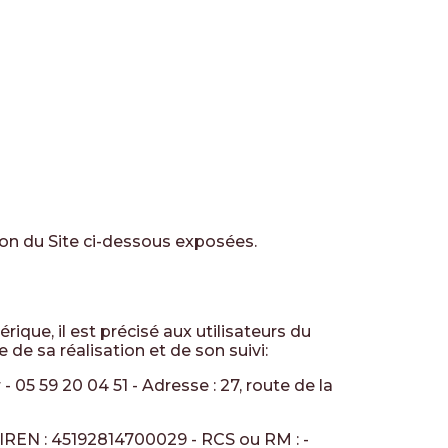
ion du Site ci-dessous exposées.
que, il est précisé aux utilisateurs du
 de sa réalisation et de son suivi:
r
-
05 59 20 04 51
- Adresse :
27, route de la
SIREN :
45192814700029
- RCS ou RM : -