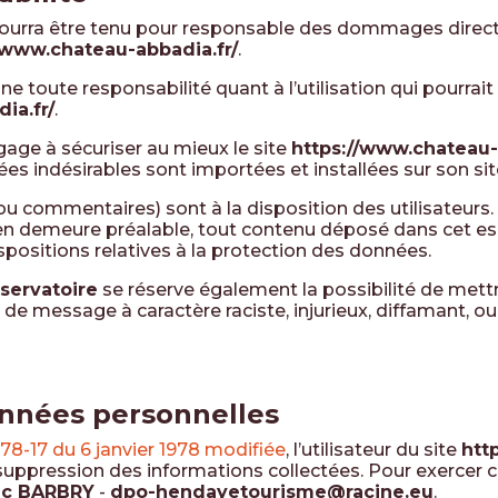
ourra être tenu pour responsable des dommages directs
/www.chateau-abbadia.fr/
.
ne toute responsabilité quant à l’utilisation qui pourrai
ia.fr/
.
age à sécuriser au mieux le site
https://www.chateau-
es indésirables sont importées et installées sur son sit
u commentaires) sont à la disposition des utilisateurs.
en demeure préalable, tout contenu déposé dans cet espa
ispositions relatives à la protection des données.
servatoire
se réserve également la possibilité de mettre
 de message à caractère raciste, injurieux, diffamant, o
onnées personnelles
i 78-17 du 6 janvier 1978 modifiée
, l’utilisateur du site
htt
 suppression des informations collectées. Pour exercer 
ic BARBRY
-
dpo-hendayetourisme@racine.eu
.