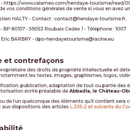
-
https://www.calameo.com/hendaye-tourisme/read/
e de vos conditions générales de vente si vous en avez u
stien HALTY
- Contact :
contact@hendaye-tourisme.fr
.
- BP 80157 - 59053 Roubaix Cedex 1 - Téléphone : 1007
:
Eric BARBRY
-
dpo-hendayetourisme@racine.eu
le et contrefaçons
ropriétaire des droits de propriété intellectuelle et déti
, notamment les textes, images, graphismes, logos, vidéo
ication, publication, adaptation de tout ou partie des 
autorisation écrite préalable de
Abbadia, le Château-Ob
 ou de l’un quelconque des éléments qu’il contient sera
aux dispositions des articles
L.335-2 et suivants du Co
abilité