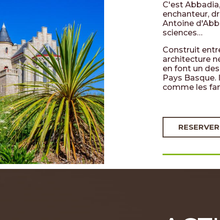
C'est Abbadia,
enchanteur, dr
Antoine d'Abb
sciences…
Construit entr
architecture n
en font un de
Pays Basque. 
comme les fam
RESERVER