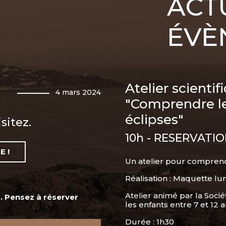
ACT
ÉVÈ
Atelier scientif
4 mars 2024
"Comprendre l
éclipses"
sitez.
10h - RESERVATI
E !
Un atelier pour comprend
Réalisation : Maquette l
Atelier animé par la Soc
. Pensez à réserver
les enfants entre 7 et 12 a
Durée : 1h30