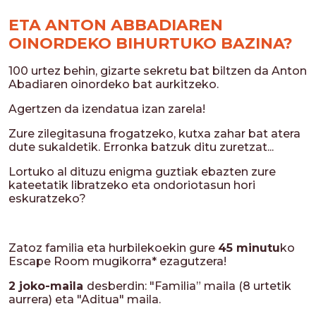
ETA ANTON ABBADIAREN
OINORDEKO BIHURTUKO BAZINA?
100 urtez behin, gizarte sekretu bat biltzen da Anton
Abadiaren oinordeko bat aurkitzeko.
Agertzen da izendatua izan zarela!
Zure zilegitasuna frogatzeko, kutxa zahar bat atera
dute sukaldetik. Erronka batzuk ditu zuretzat...
Lortuko al dituzu enigma guztiak ebazten zure
kateetatik libratzeko eta ondoriotasun hori
eskuratzeko?
Zatoz familia eta hurbilekoekin gure
45 minutu
ko
Escape Room mugikorra* ezagutzera!
2 joko-maila
desberdin: "Familia” maila (8 urtetik
aurrera) eta "Aditua" maila.