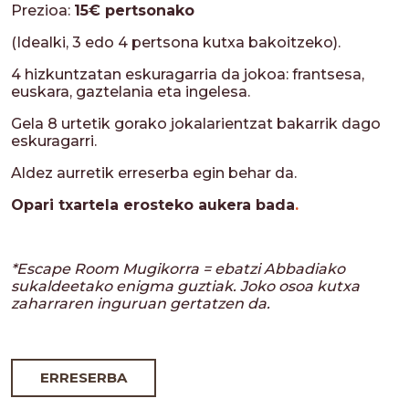
Prezioa:
15€ pertsonako
(Idealki, 3 edo 4 pertsona kutxa bakoitzeko).
4 hizkuntzatan eskuragarria da jokoa: frantsesa,
euskara, gaztelania eta ingelesa.
Gela 8 urtetik gorako jokalarientzat bakarrik dago
eskuragarri.
Aldez aurretik erreserba egin behar da.
Opari txartela erosteko aukera bada
.
*Escape Room Mugikorra = ebatzi Abbadiako
sukaldeetako enigma guztiak. Joko osoa kutxa
zaharraren inguruan gertatzen da.
ERRESERBA