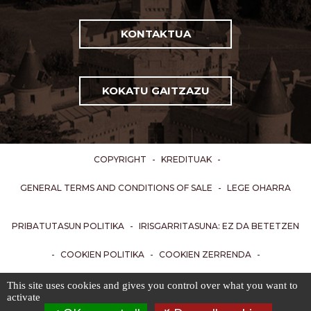
KONTAKTUA
KOKATU GAITZAZU
COPYRIGHT
-
KREDITUAK
-
GENERAL TERMS AND CONDITIONS OF SALE
-
LEGE OHARRA
PRIBATUTASUN POLITIKA
-
IRISGARRITASUNA: EZ DA BETETZEN
-
COOKIEN POLITIKA
-
COOKIEN ZERRENDA
-
COOKIEN KUDEAKETA
This site uses cookies and gives you control over what you want to
activate