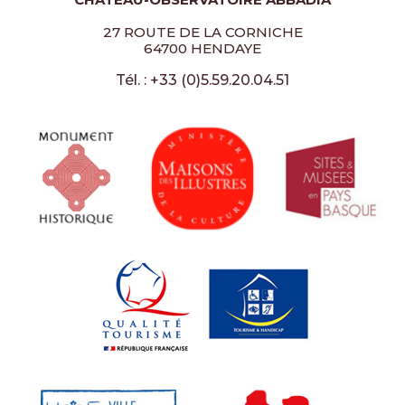
27 ROUTE DE LA CORNICHE
64700 HENDAYE
Tél. : +33 (0)5.59.20.04.51