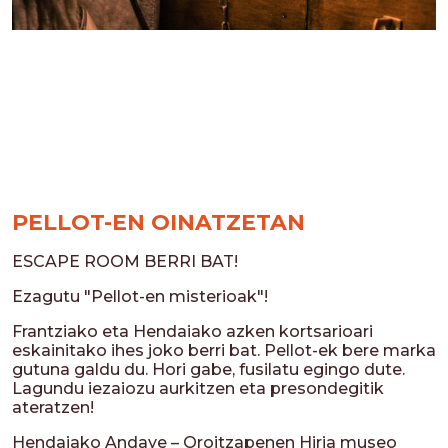
PELLOT-EN OINATZETAN
ESCAPE ROOM BERRI BAT!
Ezagutu "Pellot-en misterioak"!
Frantziako eta Hendaiako azken kortsarioari
eskainitako ihes joko berri bat. Pellot-ek bere marka
gutuna galdu du. Hori gabe, fusilatu egingo dute.
Lagundu iezaiozu aurkitzen eta presondegitik
ateratzen!
Hendaiako Andaye – Oroitzapenen Hiria museo