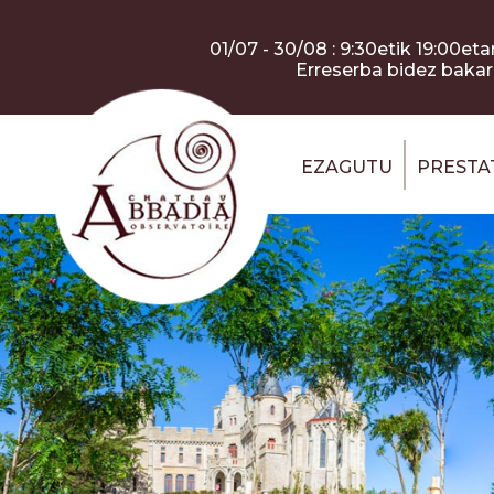
Skip to main content
Cookies management panel
01/07 - 30/08 : 9:30etik 19:00etar
Erreserba bidez bakarr
EZAGUTU
PRESTAT