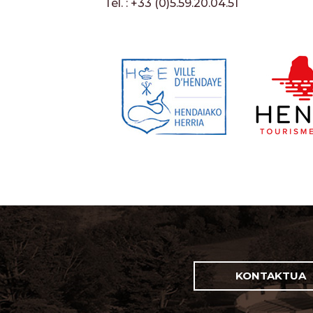
Tél. : +33 (0)5.59.20.04.51
KONTAKTUA