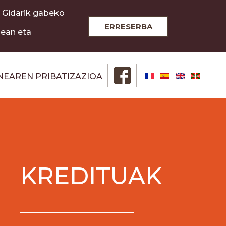
 / Gidarik gabeko
ERRESERBA
0ean eta
NEAREN PRIBATIZAZIOA
KREDITUAK