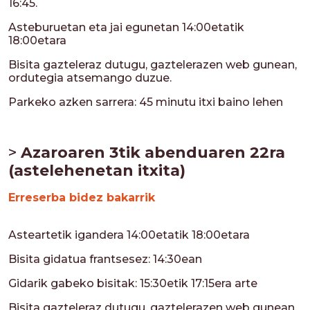
16:45.
Asteburuetan eta jai egunetan 14:00etatik
18:00etara
Bisita gazteleraz dutugu, gaztelerazen web gunean,
ordutegia atsemango duzue.
Parkeko azken sarrera:
45 minutu itxi baino lehen
>
Azaroaren 3tik abenduaren 22ra
(astelehenetan itxita)
Erreserba bidez bakarrik
Asteartetik igandera 14:00etatik 18:00etara
Bisita gidatua frantsesez: 14:30ean
Gidarik gabeko bisitak: 15:30etik 17:15era arte
Bisita gazteleraz dutugu, gaztelerazen web gunean,