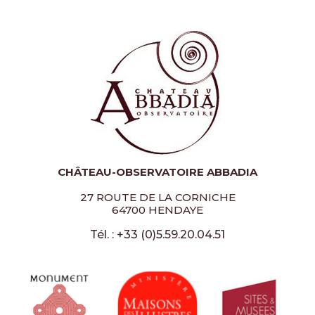
CHÂTEAU-OBSERVATOIRE ABBADIA
27 ROUTE DE LA CORNICHE
64700 HENDAYE
Tél. : +33 (0)5.59.20.04.51