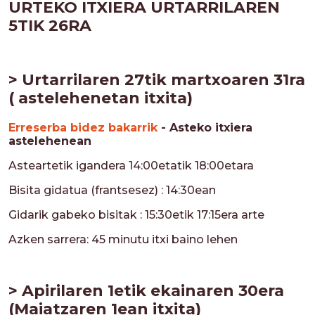
URTEKO ITXIERA URTARRILAREN
5TIK 26RA
> Urtarrilaren 27tik martxoaren 31ra
( astelehenetan itxita)
Erreserba bidez bakarrik
- Asteko itxiera
astelehenean
Asteartetik igandera 14:00etatik 18:00etara
Bisita gidatua (frantsesez) : 14:30ean
Gidarik gabeko bisitak : 15:30etik 17:15era arte
Azken sarrera: 45 minutu itxi baino lehen
> Apirilaren 1etik ekainaren 30era
(
Maiatzaren 1ean itxita
)