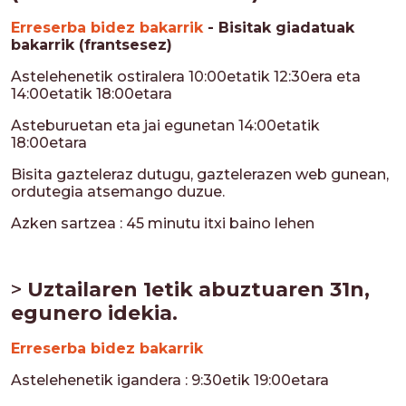
Erreserba bidez bakarrik
- Bisitak giadatuak
bakarrik (frantsesez)
Astelehenetik ostiralera 10:00etatik 12:30era eta
14:00etatik 18:00etara
Asteburuetan eta jai egunetan 14:00etatik
18:00etara
Bisita gazteleraz dutugu, gaztelerazen web gunean,
ordutegia atsemango duzue.
Azken sartzea : 45 minutu itxi baino lehen
>
Uztailaren 1etik abuztuaren 31n,
egunero idekia.
Erreserba bidez bakarrik
Astelehenetik igandera : 9:30etik 19:00etara