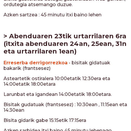
ordutegia atsemango duzue.
Azken sartzea : 45 minutu itxi baino lehen
> Abenduaren 23tik urtarrilaren 6ra
(itxita abenduaren 24an, 25ean, 31n
eta urtarrilaren 1ean)
Erreserba derrigorrezkoa
- bisitak gidatuak
bakarik (frantsesez)
Asteartetik ostiralera 10:00etatik 12:30era eta
14:00etatik 18:00etara
Larunbat eta igandean 14:00etatik 18:00etara.
Bisitak gudatuak (frantsesez) : 10:30ean , 11:15ean eta
14:30ean
Bisita gidarik gabe 15:15etik 17:15era
Azken sarbidea itxi baino 45 minutu lehenago.