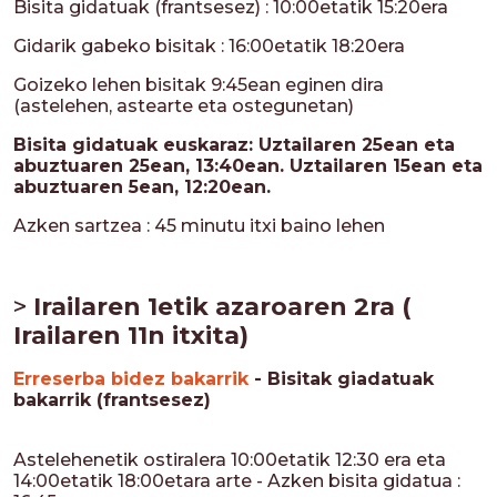
Bisita gidatuak (frantsesez) : 10:00etatik 15:20era
Gidarik gabeko bisitak : 16:00etatik 18:20era
Goizeko lehen bisitak 9:45ean eginen dira
(astelehen, astearte eta ostegunetan)
Bisita gidatuak euskaraz: Uztailaren 25ean eta
abuztuaren 25ean, 13:40ean. Uztailaren 15ean eta
abuztuaren 5ean, 12:20ean.
Azken sartzea : 45 minutu itxi baino lehen
>
Irailaren 1etik azaroaren 2ra (
Irailaren 11n itxita)
Erreserba bidez bakarrik
- Bisitak giadatuak
bakarrik (frantsesez)
Astelehenetik ostiralera 10:00etatik 12:30 era eta
14:00etatik 18:00etara arte -
Azken bisita gidatua :